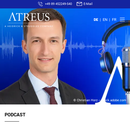
+49 89 452249-540
E-Mail
DE
EN
FR
© Christian Horz – stock.adobe.com
PODCAST