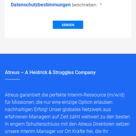
Datenschutzbestimmungen
beschrieben.
SENDEN
Atreus – A Heidrick & Struggles Company
Atreus garantiert die perfekte Interim-Ressource (m/w/d)
für Missionen, die nur eine einzige Option erlauben:
nachhaltigen Erfolg! Unser globales Netzwerk aus
erfahrenen Managern auf Zeit zählt weltweit zu den besten.
In engem Schulterschluss mit den Atreus Direktoren setzen
unsere Interim Manager vor Ort Kräfte frei, die Ihr