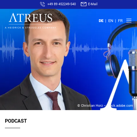
+49 89 452249-540
E-Mail
DE
EN
FR
© Christian Horz – stock.adobe.com
PODCAST