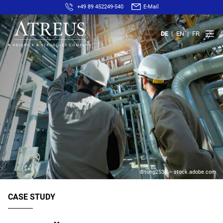
+49 89 452249-540
E-Mail
DE
EN
FR
©tong2530 – stock.adobe.com
CASE STUDY