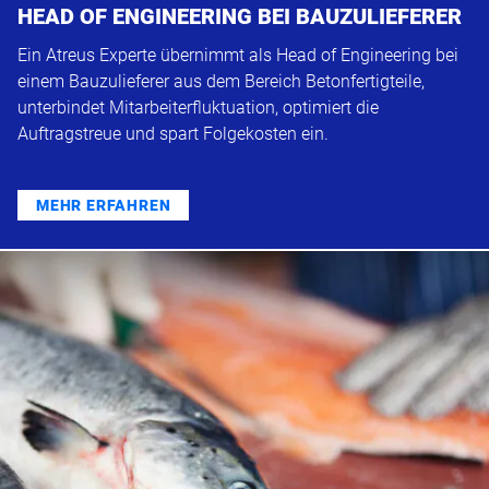
HEAD OF ENGINEERING BEI BAUZULIEFERER
Ein Atreus Experte übernimmt als Head of Engineering bei
einem Bauzulieferer aus dem Bereich Betonfertigteile,
unterbindet Mitarbeiterfluktuation, optimiert die
Auftragstreue und spart Folgekosten ein.
MEHR ERFAHREN