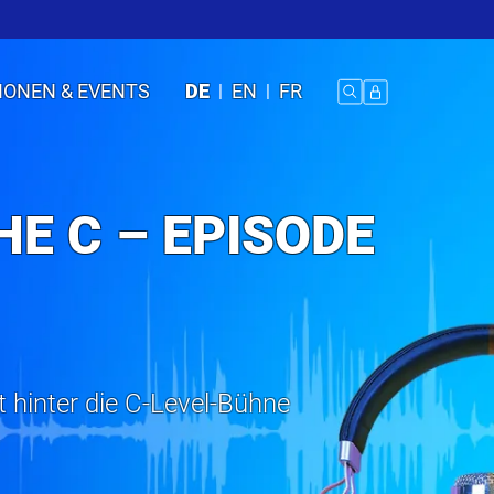
IONEN & EVENTS
DE
EN
FR
HE C – EPISODE
t hinter die C-Level-Bühne