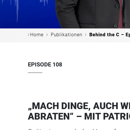
c
c
c
Home
Publikationen
Behind the C – E
EPISODE 108
„MACH DINGE, AUCH W
ABRATEN“ – MIT PATR