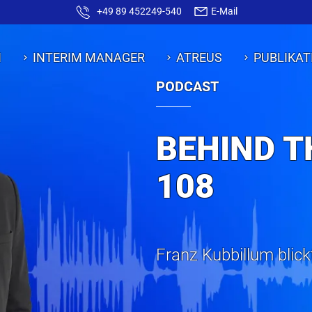
+49 89 452249-540
E-Mail
N
INTERIM MANAGER
ATREUS
PUBLIKAT
PODCAST
BEHIND T
108
Franz Kubbillum blick