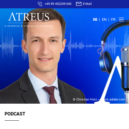
+49 89 452249-540
E-Mail
DE
EN
FR
© Christian Horz – stock.adobe.com
PODCAST