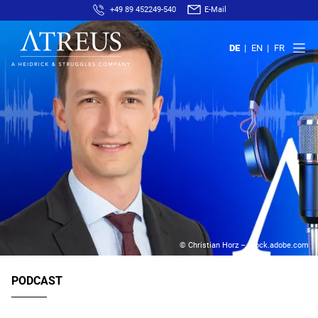
+49 89 452249-540
E-Mail
DE
EN
FR
© Christian Horz – stock.adobe.com
PODCAST