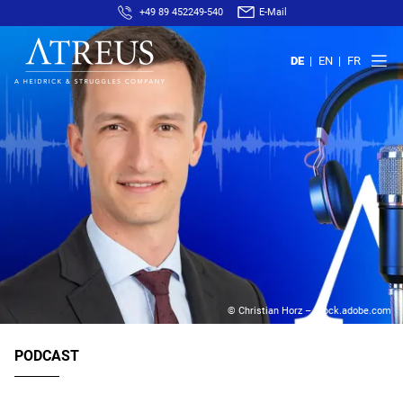
+49 89 452249-540
E-Mail
DE
EN
FR
© Christian Horz – stock.adobe.com
PODCAST