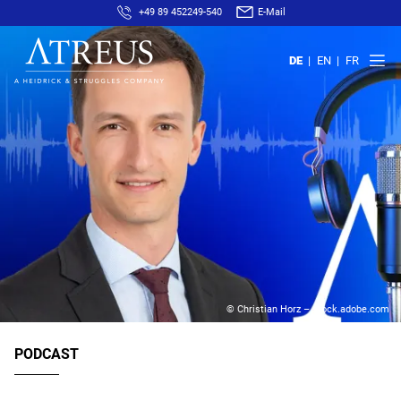
+49 89 452249-540
E-Mail
DE
EN
FR
© Christian Horz – stock.adobe.com
PODCAST